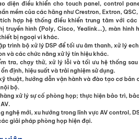
o diện điều khiển cho touch panel, control panel 
ần mềm của các hãng như Crestron, Extron, QSC,
 tích hợp hệ thống điều khiển trung tâm với các t
ị truyền hình (Poly, Cisco, Yealink...), màn hình hiể
hiết bị ngoại vi khác.
ập trình bộ xử lý DSP để tối ưu âm thanh, xử lý ech
on và các chức năng xử lý tín hiệu khác.
m tra, chạy thử, xử lý lỗi và tối ưu hệ thống sau
ổn định, hiệu suất và trải nghiệm sử dụng.
u kỹ thuật, hướng dẫn vận hành và đào tạo cơ bản 
nội bộ.
hàng xử lý sự cố phòng họp; thực hiện bảo trì, bả
 AV.
g nghệ mới, xu hướng trong lĩnh vực AV control, 
các giải pháp phòng họp hiện đại.