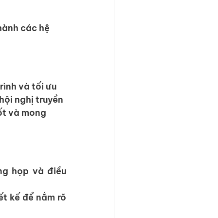
 hành các hệ 
ình và tối ưu 
ội nghị truyền 
tốt và mong 
ng họp và điều 
t kế để nắm rõ 