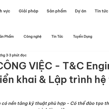
nh vực
Giải pháp
Sản phẩm
Dự án
Tin tức
ản Phẩm
Công nghệ
Tin Tức
Tuyển Dụng
thg 3
3 phút đọc
CÔNG VIỆC - T&C Engin
iển khai & Lập trình hệ
n có nền tảng kỹ thuật phù hợp - Có thể đào tạo t