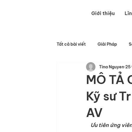
Giới thiệu
Lĩ
Tất cả bài viết
Giải Pháp
S
Tina Nguyen
25 
MÔ TẢ 
Kỹ sư Tr
AV
Ưu tiên ứng viê