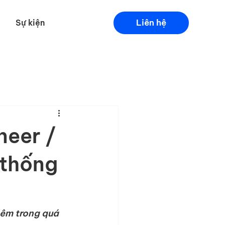
Liên hệ
Sự kiện
eer /
 thống
hêm trong quá 