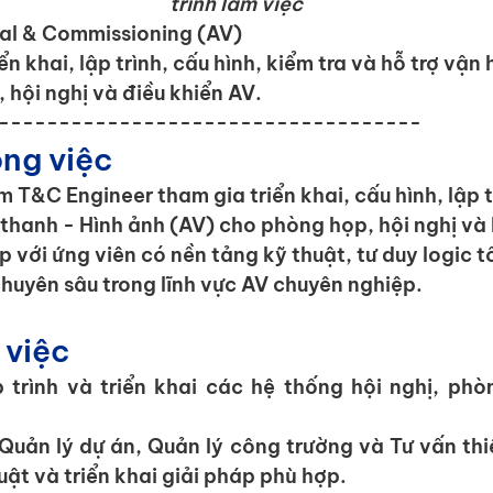
trình làm việc
cal & Commissioning (AV)
iển khai, lập trình, cấu hình, kiểm tra và hỗ trợ vận
hội nghị và điều khiển AV.
-----------------------------------
ng việc 
m T&C Engineer tham gia triển khai, cấu hình, lập tr
hanh - Hình ảnh (AV) cho phòng họp, hội nghị và h
hợp với ứng viên có nền tảng kỹ thuật, tư duy logic 
huyên sâu trong lĩnh vực AV chuyên nghiệp.
 việc
p trình và triển khai các hệ thống hội nghị, phò
Quản lý dự án, Quản lý công trường và Tư vấn thiế
uật và triển khai giải pháp phù hợp.