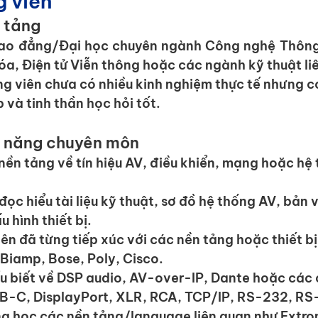
g viên
n tảng
ao đẳng/Đại học chuyên ngành Công nghệ Thông t
óa, Điện tử Viễn thông hoặc các ngành kỹ thuật li
g viên chưa có nhiều kinh nghiệm thực tế nhưng có
 và tinh thần học hỏi tốt.
ỹ năng chuyên môn
nền tảng về tín hiệu AV, điều khiển, mạng hoặc hệ 
ọc hiểu tài liệu kỹ thuật, sơ đồ hệ thống AV, bản v
 hình thiết bị.
iên đã từng tiếp xúc với các nền tảng hoặc thiết bị
Biamp, Bose, Poly, Cisco.
ểu biết về DSP audio, AV-over-IP, Dante hoặc các c
B-C, DisplayPort, XLR, RCA, TCP/IP, RS-232, RS
ng học các nền tảng/language liên quan như Extro