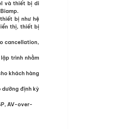
và thiết bị di 
 Biamp.
hiết bị như hệ 
n thị, thiết bị 
o cancellation, 
 lập trình nhằm 
cho khách hàng 
o dưỡng định kỳ 
DSP, AV-over-