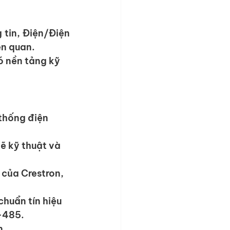
in, Điện/Điện 
ên quan.
 nền tảng kỹ 
thống điện 
ẽ kỹ thuật và 
 của Crestron, 
huẩn tín hiệu 
-485.
n 