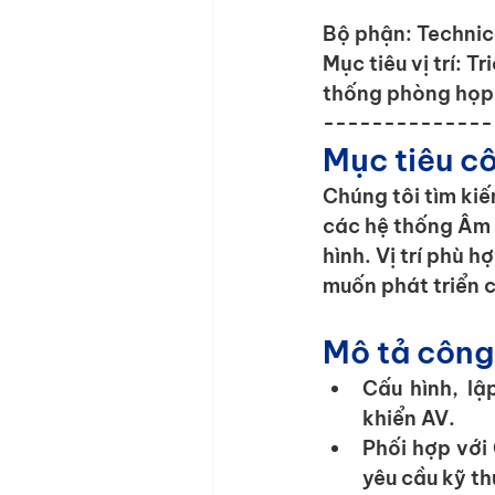
Bộ phận:
 Techni
Mục tiêu vị trí:
 Tr
thống phòng họp, 
--------------
Mục tiêu cô
Chúng tôi tìm kiế
các hệ thống Âm t
hình. Vị trí phù 
muốn phát triển c
Mô tả công
Cấu hình, lậ
khiển AV.
Phối hợp với 
yêu cầu kỹ th