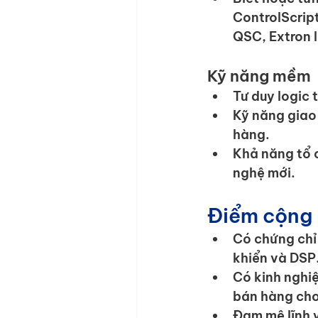
ControlScrip
QSC, Extron là
Kỹ năng mềm
Tư duy logic t
Kỹ năng giao 
hàng.
Khả năng tổ c
nghệ mới.
Điểm cộng
Có chứng chỉ 
khiển và DSP
Có kinh nghiệ
bán hàng cho
Đam mê lĩnh 