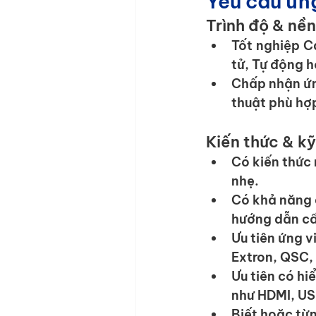
Yêu cầu ứn
Trình độ & nề
Tốt nghiệp C
tử, Tự động h
Chấp nhận ứn
thuật phù hợp
Kiến thức & k
Có kiến thức 
nhẹ.
Có khả năng đ
hướng dẫn cấu
Ưu tiên ứng v
Extron, QSC, 
Ưu tiên có hi
như HDMI, US
Biết hoặc từ