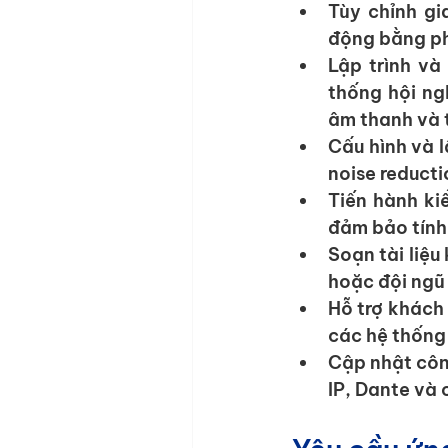
Tùy chỉnh gia
động bằng ph
Lập trình và
thống hội ngh
âm thanh và t
Cấu hình và l
noise reducti
Tiến hành kiể
đảm bảo tính 
Soạn tài liệ
hoặc đội ngũ 
Hỗ trợ khách 
các hệ thống
Cập nhật côn
IP, Dante và 