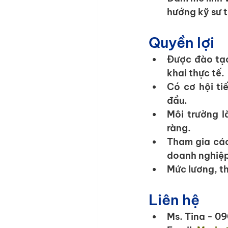
hướng kỹ sư t
Quyền lợi
Được đào tạo
khai thực tế.
Có cơ hội ti
đầu.
Môi trường l
ràng.
Tham gia các
doanh nghiệp
Mức lương, th
Liên hệ
Ms. Tina - 0