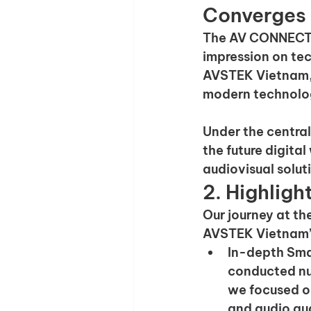
Converges 
The AV CONNECT 2
impression on te
AVSTEK Vietnam, t
modern technolog
Under the centra
the future digita
audiovisual solut
2. Highlig
Our journey at th
AVSTEK Vietnam’s
In-depth Sma
conducted nu
we focused on
and audio qua