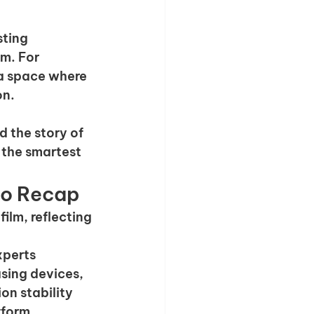
ting 
m. For 
a space where 
on.
d the story of 
 the smartest 
eo Recap
ilm, reflecting 
xperts 
ing devices, 
n stability 
tform 