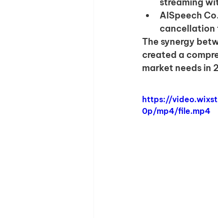
streaming wit
AISpeech Co.,
cancellation
The synergy betwe
created a compre
market needs in 
https://video.wi
0p/mp4/file.mp4