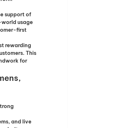
se support of 
l-world usage 
omer-first 
st rewarding 
stomers. This 
ndwork for 
mens, 
trong 
ms, and live 