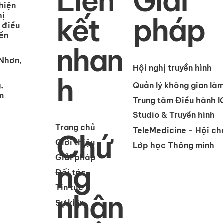
Liên
Giải
hiện
hị
kết
pháp
 điều
iền
nhan
Nhơn,
Hội nghị truyền hình
h
,
Quản lý không gian làm
m
Trung tâm Điều hành 
Studio & Truyền hình
Trang chủ
TeleMedicine - Hội ch
Chứ
Giới thiệu
Lớp học Thông minh
Giải pháp
ng
Đối tác
Tin tức
nhận
Sự kiện