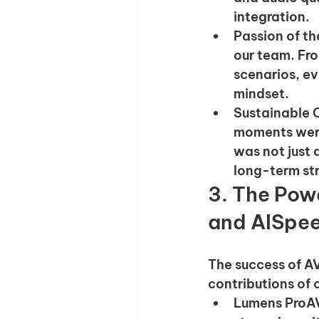
integration.
Passion of t
our team. Fro
scenarios, ev
mindset.
Sustainable 
moments were
was not just 
long-term str
3. The Pow
and AISpe
The success of A
contributions of 
Lumens ProA