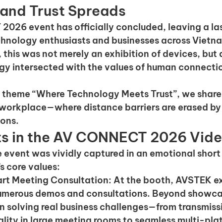
and Trust Spreads
026 event has officially concluded, leaving a las
chnology enthusiasts and businesses across Vietna
his was not merely an exhibition of devices, but 
y intersected with the values of human connecti
l theme 
“Where Technology Meets Trust”
, we share
l workplace—where distance barriers are erased by
ions.
hts in the AV CONNECT 2026 Vid
e event was vividly captured in an emotional short f
 core values:
rt Meeting Consultation
: At the booth, AVSTEK e
merous demos and consultations. Beyond showcas
 solving real business challenges—from transmissio
lity in large meeting rooms to seamless multi-pla