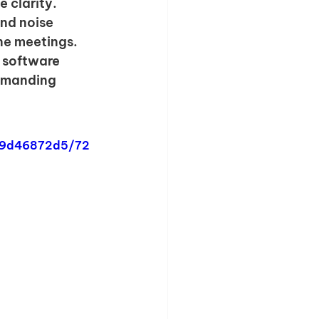
e clarity.
nd noise 
ne meetings.
 software 
emanding 
099d46872d5/72