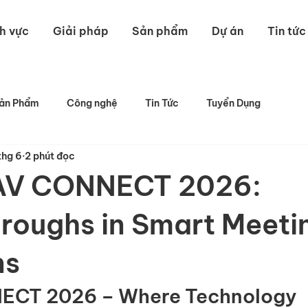
nh vực
Giải pháp
Sản phẩm
Dự án
Tin tức
ản Phẩm
Công nghệ
Tin Tức
Tuyển Dụng
thg 6
2 phút đọc
AV CONNECT 2026:
roughs in Smart Meeti
ns
NECT 2026 – Where Technology 