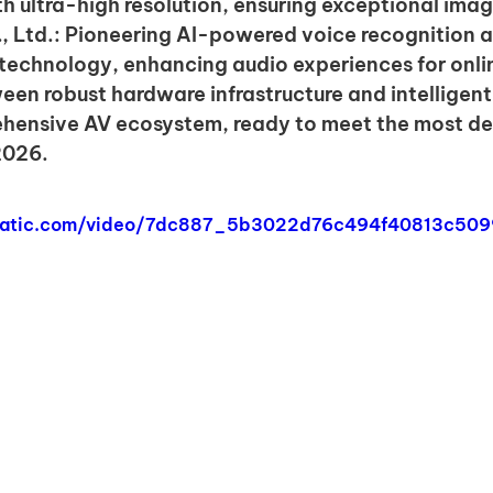
h ultra-high resolution, ensuring exceptional imag
 Ltd.:
 Pioneering AI-powered voice recognition a
 technology, enhancing audio experiences for onli
en robust hardware infrastructure and intelligent
hensive AV ecosystem, ready to meet the most d
2026.
xstatic.com/video/7dc887_5b3022d76c494f40813c5