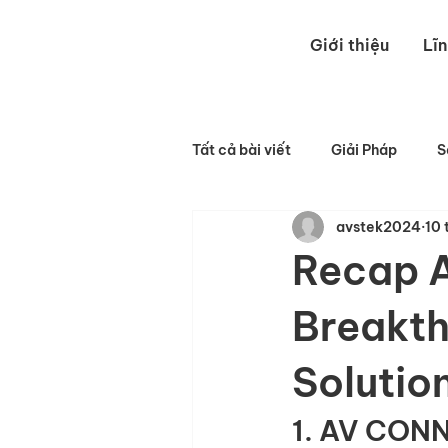
Giới thiệu
Lĩ
Tất cả bài viết
Giải Pháp
S
avstek2024
10 
Recap 
Breakth
Solutio
1. AV CON