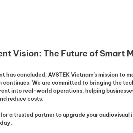
nt Vision: The Future of Smart 
nt has concluded, AVSTEK Vietnam’s mission to m
m continues. We are committed to bringing the tec
vent into real-world operations, helping businesse
and reduce costs.
 for a trusted partner to upgrade your audiovisual i
oday.