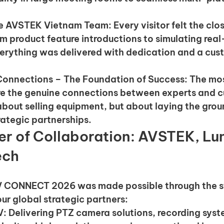
he AVSTEK Vietnam Team
: Every visitor felt the clo
m product feature introductions to simulating rea
erything was delivered with dedication and a cust
Connections – The Foundation of Success:
 The mo
 the genuine connections between experts and cu
about selling equipment, but about laying the grou
ategic partnerships.
er of Collaboration: AVSTEK, Lu
ech
V CONNECT 2026 was made possible through the s
our global strategic partners:
V:
 Delivering PTZ camera solutions, recording syste