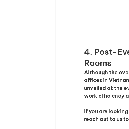
4. Post-Eve
Rooms
Although the eve
offices in Vietna
unveiled at the e
work efficiency 
If you are looking
reach out to us t