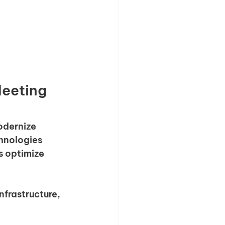
Meeting 
odernize 
hnologies 
s optimize 
nfrastructure, 