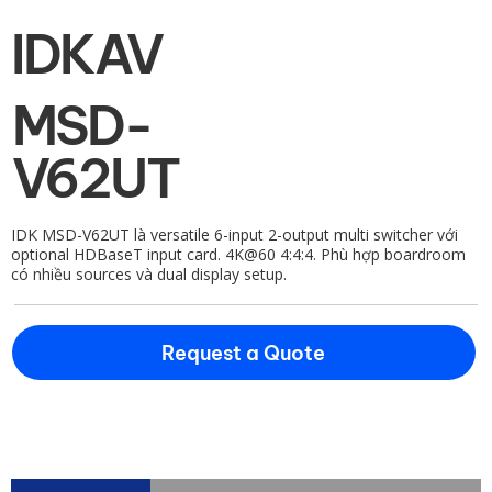
IDKAV
MSD-
V62UT
IDK MSD-V62UT là versatile 6-input 2-output multi switcher với
optional HDBaseT input card. 4K@60 4:4:4. Phù hợp boardroom
có nhiều sources và dual display setup.
Request a Quote