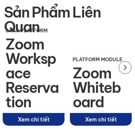
Sản Phẩm Liên
Quan
SAAS PLATFORM
Zoom
Worksp
PLATFORM MODULE
ace
Zoom
Reserva
Whiteb
tion
oard
Xem chi tiết
Xem chi tiết