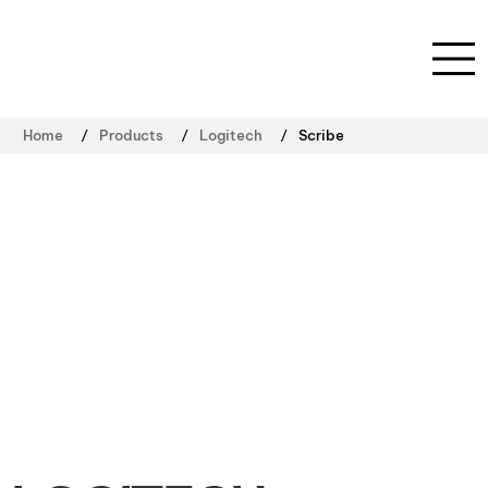
/
/
/
Home
Products
Logitech
Scribe