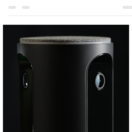
AVSTEK vinh dự tham dự InfoComm Asia 2026 tại Bangkok,
một trong những sự kiện Pro AV hàng đầu khu vực châu Á –
Thái Bình Dương. Thông qua sự kiện, AVSTEK tiếp tục cập nhậ
các xu hướng công nghệ, tăng cường kết nối với các đối tác
trong ngành và tìm kiếm những giải pháp có giá trị thực tiễn
cho doanh nghiệp Việt Nam. Từ 15–17/7/2026, AVSTEK tham
dự InfoComm Asia 2026 tại Trung tâm Hội nghị Quốc gia
Queen Sirikit (QSNCC), Bangkok, Thái Lan. Với chủ đề "Wher
Regional Demand