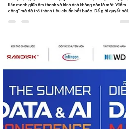
3 thg 6
Q-SYS GIA NHẬP "SHURE CAMERA
PARTNER PROGRAM"
Trong kỷ nguyên của không gian làm việc Hybrid (kết hợp), sự
liền mạch giữa âm thanh và hình ảnh không còn là một "điểm
cộng" mà đã trở thành tiêu chuẩn bắt buộc. Để giải quyết bài
toán phức tạp về việc đồng bộ hóa dữ liệu giọng nói và góc
máy quay, Q-SYS vừa qua đã chính thức ghi tên mình vào
Chương trình Đối tác Camera của Shure (Shure Camera
Partner Program). Vậy chương trình này là gì, và cái bắt tay
giữa hai "ông lớn" trong ngành Pro-AV mang lại những giá trị
thực tiễn n