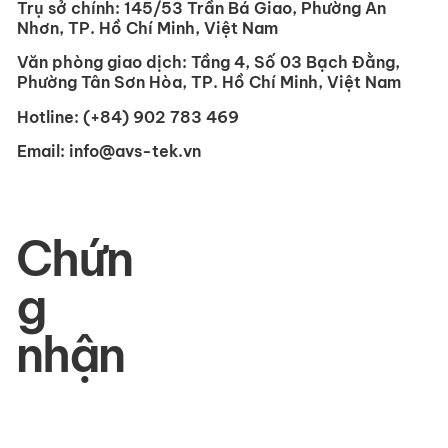
những dấu ấn đậm nét trong lòng cộng đồng yêu công nghệ v
các doanh nghiệp tại Việt Nam. Với AVSTEK VN, đây không ch
là một buổi triển lãm thiết bị, mà là không gian giao thoa giữa
công nghệ hiện đại và giá trị kết nối con người. Dưới thông đi
chủ đạo "Where Technology Meets Trust" (Nơi công nghệ gặp
gỡ niềm tin), chúng tôi đã kể lại câu chuyện về tương lai
AVSTEK cung cấp các Giải pháp Nghe - Nhìn
(Audio Visual) chuyên nghiệp cho không gian làm
việc hiện đại. Chúng tôi chuyên sâu trong lĩnh vực
hội nghị truyền hình, phòng họp thông minh và hệ
thống điều khiển tập trung, mang đến khả năng
cộng tác liền mạch cùng hiệu suất vận hành tin cậy.
Trụ sở chính:
145/53 Trần Bá Giao, Phường An
Nhơn, TP. Hồ Chí Minh, Việt Nam
Văn phòng giao dịch:
Tầng 4, Số 03 Bạch Đằng,
Phường Tân Sơn Hòa, TP. Hồ Chí Minh, Việt Nam
Hotline:
(+84) 902 783 469