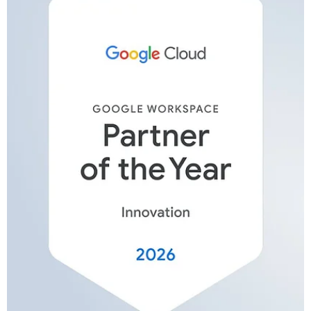
đơn thuần. Tại Diễn đàn Data & AI Mùa hè 2026, AVSTEK ma
đến góc nhìn mới về việc tích hợp hệ thống: Hạ tầng không
gian làm việc hiện đại phải là "xương sống" để thực thi sức
mạnh của dữ liệu. Với tư cách là chuyên gia hệ thống tích hợp
và điều khiển thông minh, AVSTEK tập trung vào việc: Tối ưu
hóa trải nghiệm người dùng: Sử dụng AI để tự động hóa kịch b