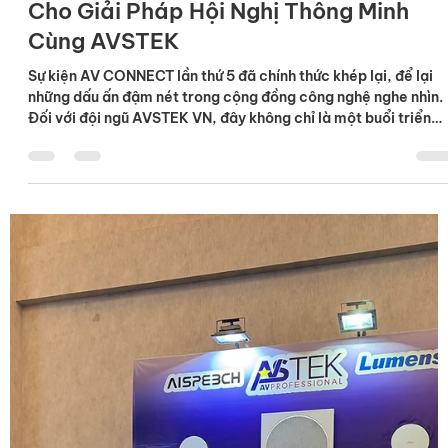
21 thg 4
AV CONNECT 5: Mở Ra Kỷ Nguyên Mới
Cho Giải Pháp Hội Nghị Thông Minh
Cùng AVSTEK
Sự kiện AV CONNECT lần thứ 5 đã chính thức khép lại, để lại
những dấu ấn đậm nét trong cộng đồng công nghệ nghe nhìn.
Đối với đội ngũ AVSTEK VN, đây không chỉ là một buổi triển
lãm đơn thuần, mà là hành trình kết nối, lắng nghe và thấu hiể
những nhu cầu thực tế từ Quý Đối tác và Khách hàng. Điểm
nhấn công nghệ tại gian hàng AVSTEK Trong suốt thời gian