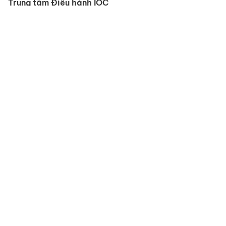
Trang chủ
Giới thiệu
Giải pháp
Đối tác
Tin tức
Sự kiện
Giải
pháp
Hội nghị truyền hình
Quản lý không gian làm việc
Trung tâm Điều hành IOC
TeleMedicine - Hội chẩn từ xa
Studio & Truyền hình
Lớp học Thông minh