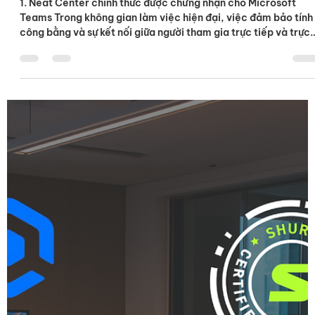
Microsoft Teams nâng cấp trải nghiệ
hội họp: Neat Center đạt chứng nhận 
hỗ trợ Android 13
1. Neat Center chính thức được chứng nhận cho Microsoft
Teams Trong không gian làm việc hiện đại, việc đảm bảo tính
công bằng và sự kết nối giữa người tham gia trực tiếp và trực
tuyến là thách thức lớn. Neat Center – giải pháp thiết bị mới
nhất vừa đạt chứng nhận từ Microsoft Teams – đã giải quyết
triệt để vấn đề này. Lợi ích vượt trội cho các cuộc họp lớn:
Góc nhìn bao quát: Với công nghệ xử lý hình ảnh tiên tiến, Nea
Center cung cấp góc nhìn toàn diện, giúp những người tha