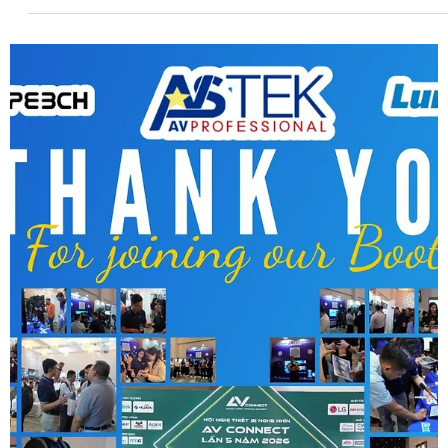
The Ultimate Visual Experience:
Discover Micro LED Technology at LG
Experience Center Vietnam
Vừa qua, đội ngũ AVSTEK VN đã có buổi tham quan và trải
nghiệm thực tế các dòng màn hình thế hệ mới tại trung tâm
triển lãm của LG Electronics Vietnam. Tại đây, định nghĩa về
độ phân giải "4K" đã được nâng lên một tầm cao hoàn toàn
mới nhờ những đột phá về công nghệ điểm ảnh. 1. LG MAGNIT
(Micro LED): Khi Công Nghệ Chạm Đến Sự Hoàn Hảo Điểm
nhấn ấn tượng nhất chính là dòng LG MAGNIT sử dụng công
nghệ Micro LED. Với khoảng cách điểm ảnh (Pixel Pitch) siêu
nhỏ chỉ 0.9mm, mọi gi