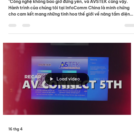
20 thg 4
AVSTEK TẠI INFOCOMM CHINA 2026:
ĐÓN ĐẦU CÔNG NGHỆ PRO-AV TOÀN
CẦU
"Công nghệ không bao giờ đứng yên, và AVSTEK cũng vậy.
Hành trình của chúng tôi tại InfoComm China là minh chứng
cho cam kết mang những tinh hoa thế giới về nâng tầm diện
mạo số tại Việt Nam." Tiếp nối sứ mệnh tiên phong trong lĩnh
vực âm thanh hình ảnh chuyên nghiệp, AVSTEK vinh dự góp
mặt tại InfoComm China 2026 – Triển lãm hàng đầu châu Á v