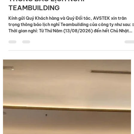
THÔNG BÁO LỊCH NGHỈ
TEAMBUILDING
Kính gửi Quý Khách hàng và Quý Đối tác, AVSTEK xin trân
trọng thông báo lịch nghỉ Teambuilding của công ty như sau: 
Thời gian nghỉ: Từ Thứ Năm (13/08/2026) đến hết Chủ Nhật
(16/08/2026) 📅 Làm việc trở lại: Thứ Hai (17/08/2026) Tron
thời gian nghỉ, nếu cần hỗ trợ khẩn cấp, Quý khách vui lòng
liên hệ: 📧 Email: tina.nguyen@avs-tek.vn 📞 Hotline: 0902
783 469 (Ms. Tina) AVSTEK chân thành cảm ơn Quý Khách
hàng và Quý Đối tác đã luôn tin tưởng, đồng hành và thông
cảm trong th