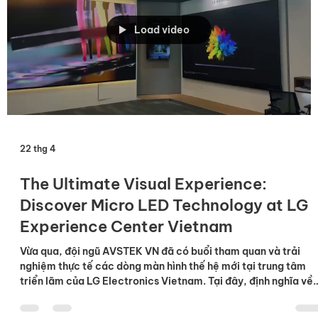
vinh danh là Google Cloud Partner of the Year 2026 cho hạn
mục Google Workspace: Innovation. Giải thưởng danh giá nà
khẳng định vị thế dẫn đầu của Neat trong việc phát triển các
giải pháp phần cứng tiên tiến, tối ưu hóa cho hệ sinh thái
Google Cloud và Google Meet. "Cùng với Google Meet, chún
tôi đang tái định nghĩa cách các đội ngũ kết nối — giúp mô hìn
làm việc hybrid trở nên đơn giản hơn, tự nhiên hơn và đậm ch
Load video
22 thg 4