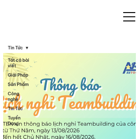
Tin Tức
Tất cả bài
viết
Giải Pháp
Sản Phẩm
Công
nghệ
Tin Tức
Tuyển
Dụng