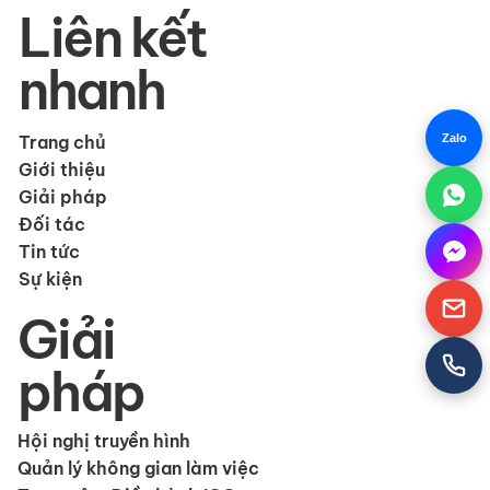
Email:
info@avs-tek.vn
Chứn
Zalo
g
nhận
Liên kết
nhanh