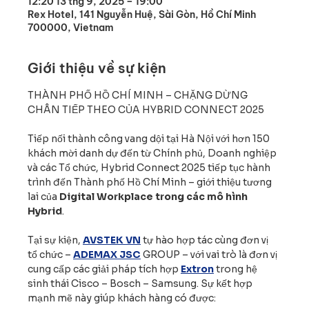
12:20 13 thg 9, 2025 – 19:00
Rex Hotel, 141 Nguyễn Huệ, Sài Gòn, Hồ Chí Minh
700000, Vietnam
Giới thiệu về sự kiện
THÀNH PHỐ HỒ CHÍ MINH – CHẶNG DỪNG 
CHÂN TIẾP THEO CỦA HYBRID CONNECT 2025
Tiếp nối thành công vang dội tại Hà Nội với hơn 150 
khách mời danh dự đến từ Chính phủ, Doanh nghiệp 
và các Tổ chức, Hybrid Connect 2025 tiếp tục hành 
trình đến Thành phố Hồ Chí Minh – giới thiệu tương 
lai của 
Digital Workplace trong các mô hình 
Hybrid
.
Tại sự kiện, 
AVSTEK VN
 tự hào hợp tác cùng đơn vị 
tổ chức – 
ADEMAX JSC
 GROUP – với vai trò là đơn vị 
cung cấp các giải pháp tích hợp 
Extron
 trong hệ 
sinh thái Cisco – Bosch – Samsung. Sự kết hợp 
mạnh mẽ này giúp khách hàng có được: