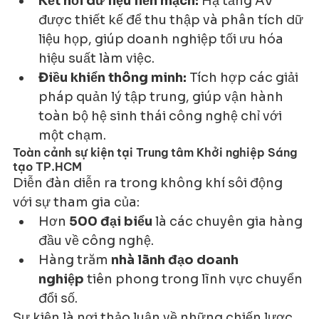
Kết nối dữ liệu liền mạch:
 Hạ tầng AV 
được thiết kế để thu thập và phân tích dữ 
liệu họp, giúp doanh nghiệp tối ưu hóa 
hiệu suất làm việc.
Điều khiển thông minh:
 Tích hợp các giải 
pháp quản lý tập trung, giúp vận hành 
toàn bộ hệ sinh thái công nghệ chỉ với 
một chạm.
Toàn cảnh sự kiện tại Trung tâm Khởi nghiệp Sáng 
tạo TP.HCM
Diễn đàn diễn ra trong không khí sôi động 
với sự tham gia của:
Hơn 
500 đại biểu
 là các chuyên gia hàng 
đầu về công nghệ.
Hàng trăm 
nhà lãnh đạo doanh 
nghiệp
 tiên phong trong lĩnh vực chuyển 
đổi số.
Sự kiện là nơi thảo luận về những chiến lược 