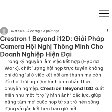
avstek2024
22 thg 5
3 phút đọc
Crestron 1 Beyond i12D: Giải Pháp
Camera Hội Nghị Thông Minh Cho
Doanh Nghiệp Hiện Đại
Trong kỷ nguyên làm việc kết hợp (Hybrid 
Work), chất lượng hội họp trực tuyến không 
chỉ dừng lại ở việc kết nối âm thanh mà còn 
đòi hỏi trải nghiệm hình ảnh chân thực, 
chuyên nghiệp. 
Crestron 1 Beyond i12D
 xuất 
hiện như một "trợ lý hình ảnh" đắc lực, giúp 
nâng tầm mọi cuộc họp từ xa trở nên sống 
động và gắn kết hơn bao giờ hết.