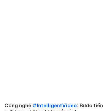
Công nghệ 
#IntelligentVideo
: Bước tiến 