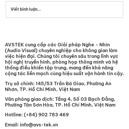
Viết bình luận...
Hệ thống thu hồi cáp Extron Retractor
XL – Giải pháp tối ưu không gian
phòng họp chuyên nghiệp
AVSTEK cung cấp các Giải pháp Nghe - Nhìn
(Audio Visual) chuyên nghiệp cho không gian làm
việc hiện đại. Chúng tôi chuyên sâu trong lĩnh vực
hội nghị truyền hình, phòng họp thông minh và hệ
thống điều khiển tập trung, mang đến khả năng
cộng tác liền mạch cùng hiệu suất vận hành tin cậy.
Trụ sở chính:
145/53 Trần Bá Giao, Phường An
Nhơn, TP. Hồ Chí Minh, Việt Nam
Văn phòng giao dịch:
Tầng 4, Số 03 Bạch Đằng,
Phường Tân Sơn Hòa, TP. Hồ Chí Minh, Việt Nam
Hotline:
(+84) 902 783 469
Email:
info@avs-tek.vn