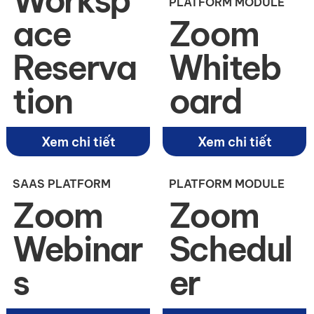
Worksp
PLATFORM MODULE
ace
Zoom
Reserva
Whiteb
tion
oard
Xem chi tiết
Xem chi tiết
SAAS PLATFORM
PLATFORM MODULE
Zoom
Zoom
Webinar
Schedul
s
er