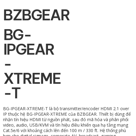
BZBGEAR
BG-
IPGEAR
-
XTREME
-T
BG-IPGEAR-XTREME-T là bộ transmitter/encoder HDMI 2.1 over
IP thuộc hệ BG-IPGEAR-XTREME của BZBGEAR. Thiết bị dùng để
nhận tín hiệu HDMI từ nguồn phát, sau đó mã hóa và phân phối
video, audio, USB/KVM và tín hiệu điều khiển qua hạ tầng mạng
Cat.5e/6 với khoảng cách lên đến 100 m / 330 ft. Hệ thống phù
hợp cho digital signage, corporate AV, broadcast, gaming,